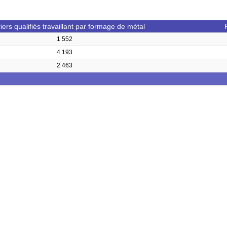
iers qualifiés travaillant par formage de métal
1 552
4 193
2 463