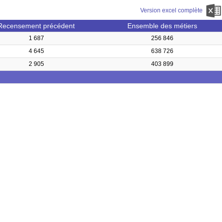
Version excel complète
Recensement précédent
Ensemble des métiers
1 687
256 846
4 645
638 726
2 905
403 899