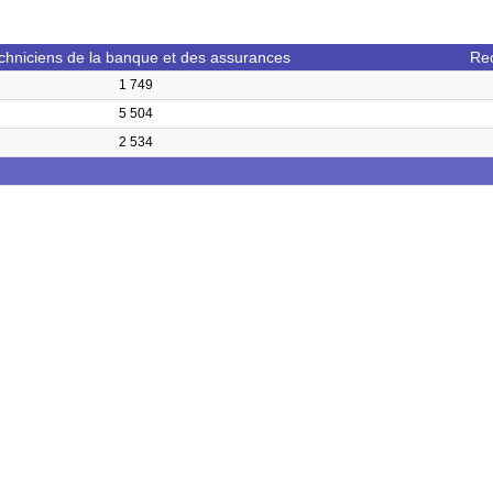
chniciens de la banque et des assurances
Re
1 749
5 504
2 534