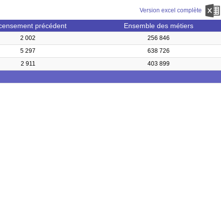
Version excel complète
censement précédent
Ensemble des métiers
2 002
256 846
5 297
638 726
2 911
403 899