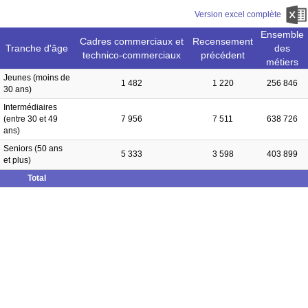
Version excel complète
Ensemble
Cadres commerciaux et
Recensement
Tranche d'âge
des
technico-commerciaux
précédent
métiers
Jeunes (moins de
1 482
1 220
256 846
30 ans)
Intermédiaires
(entre 30 et 49
7 956
7 511
638 726
ans)
Seniors (50 ans
5 333
3 598
403 899
et plus)
Total