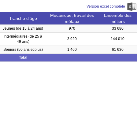
Version excel complète
Mécanique, travail des
Ensemble des
Tranche d'âge
métaux
métiers
Jeunes (de 15 à 24 ans)
970
33 680
Intermédiaires (de 25 à
3 920
144 010
49 ans)
Seniors (50 ans et plus)
1 460
61 630
Total