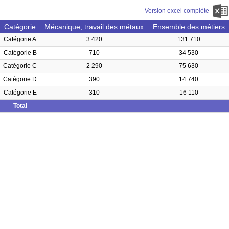
Version excel complète
Catégorie
Mécanique, travail des métaux
Ensemble des métiers
Catégorie A
3 420
131 710
Catégorie B
710
34 530
Catégorie C
2 290
75 630
Catégorie D
390
14 740
Catégorie E
310
16 110
Total