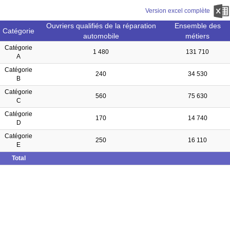
Version excel complète
Ouvriers qualifiés de la réparation
Ensemble des
Catégorie
automobile
métiers
Catégorie
1 480
131 710
A
Catégorie
240
34 530
B
Catégorie
560
75 630
C
Catégorie
170
14 740
D
Catégorie
250
16 110
E
Total