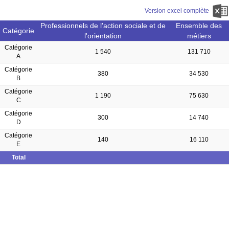
Version excel complète
Professionnels de l'action sociale et de
Ensemble des
Catégorie
l'orientation
métiers
Catégorie
1 540
131 710
A
Catégorie
380
34 530
B
Catégorie
1 190
75 630
C
Catégorie
300
14 740
D
Catégorie
140
16 110
E
Total