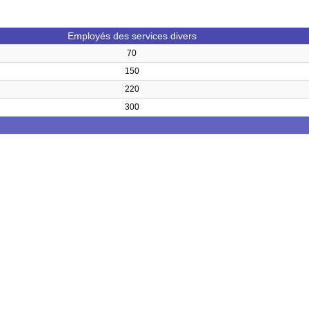
Employés des services divers
70
150
220
300