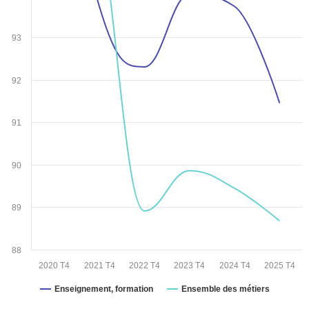
93
92
91
90
89
88
2020 T4
2021 T4
2022 T4
2023 T4
2024 T4
2025 T4
Enseignement, formation
Ensemble des métiers