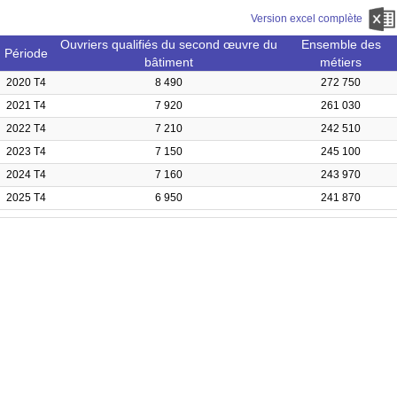
Version excel complète
Ouvriers qualifiés du second œuvre du
Ensemble des
Période
bâtiment
métiers
2020 T4
8 490
272 750
2021 T4
7 920
261 030
2022 T4
7 210
242 510
2023 T4
7 150
245 100
2024 T4
7 160
243 970
2025 T4
6 950
241 870