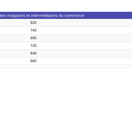
 des magasins et intermédiaires du commerce
820
740
690
720
640
660