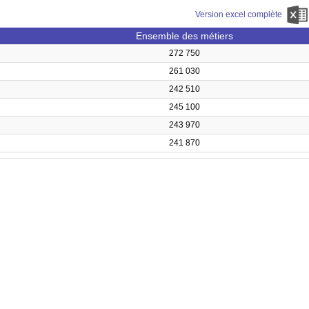
Version excel complète
Ensemble des métiers
272 750
261 030
242 510
245 100
243 970
241 870