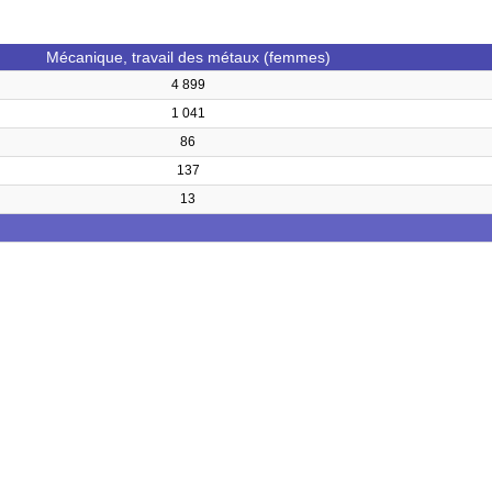
Mécanique, travail des métaux (femmes)
4 899
1 041
86
137
13