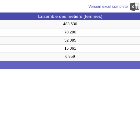
Version excel complète
Ensemble des métiers (femmes)
483 630
78 290
52 085
15 061
6 959