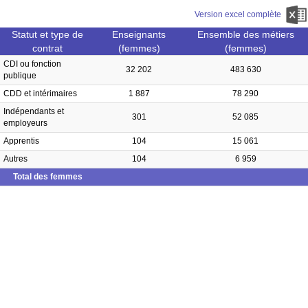
Version excel complète
Statut et type de
Enseignants
Ensemble des métiers
contrat
(femmes)
(femmes)
CDI ou fonction
32 202
483 630
publique
CDD et intérimaires
1 887
78 290
Indépendants et
301
52 085
employeurs
Apprentis
104
15 061
Autres
104
6 959
Total des femmes