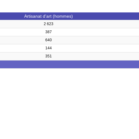
Artisanat d'art (hommes)
2 623
387
640
144
351