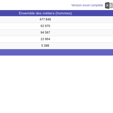
Version excel complète
Ensemble des métiers (hommes)
477 848
62 970
94 567
22 664
5 398