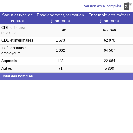
Version excel complète
Statut et type de
Enseignement, formation
Ensemble des métiers
contrat
(hommes)
(hommes)
CDI ou fonction
17 148
477 848
publique
CDD et intérimaires
1 673
62 970
Indépendants et
1 062
94 567
employeurs
Apprentis
148
22 664
Autres
71
5 398
Total des hommes