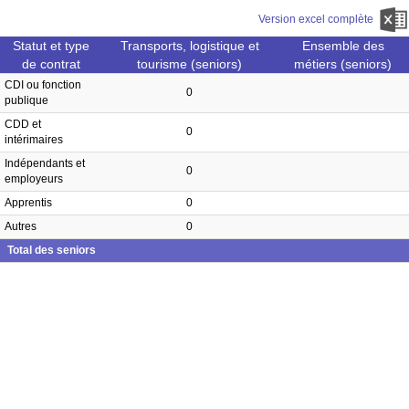
Version excel complète
Statut et type
Transports, logistique et
Ensemble des
de contrat
tourisme (seniors)
métiers (seniors)
CDI ou fonction
0
publique
CDD et
0
intérimaires
Indépendants et
0
employeurs
Apprentis
0
Autres
0
Total des seniors