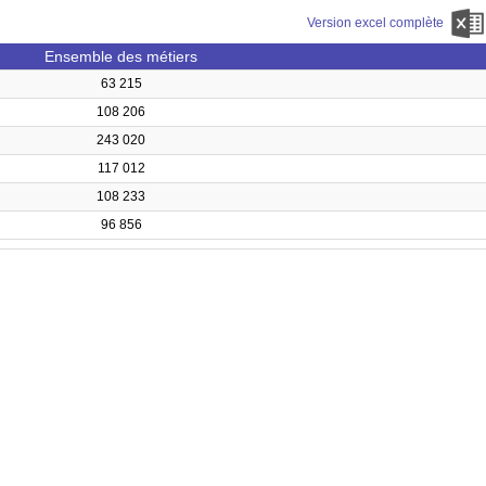
Version excel complète
Ensemble des métiers
63 215
108 206
243 020
117 012
108 233
96 856