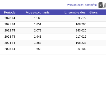
Version excel complète
Période
Aides-soignants
Ensemble des métiers
2020 T4
1 563
63 215
2021 T4
1 851
108 206
2022 T4
2 072
243 020
2023 T4
1 943
117 012
2024 T4
1 853
108 233
2025 T4
1 653
96 856