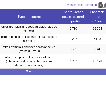
Version excel complète
Santé, action
Ensemble
Type de contrat
sociale, culturelle
des
et sportive
métiers
offres d'emplois diffusées durables (plus de
5 780
62 754
6 mois)
offres d'emplois diffusées temporaires (de 1
1 217
6 943
à 6 mois)
offres d'emplois diffusées occasionnelles
377
993
(moins d'1 mois)
offres d'emplois diffusées spécifiques
(intermittents du spectacle, missions
1 757
26 128
d'interim, saisonniers)
Total