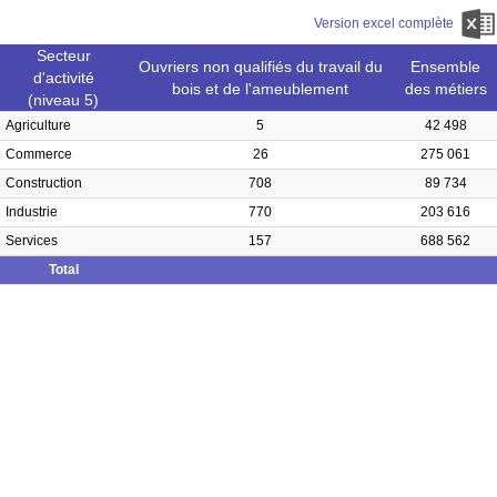
Version excel complète
Secteur
Ouvriers non qualifiés du travail du
Ensemble
d'activité
bois et de l'ameublement
des métiers
(niveau 5)
Agriculture
5
42 498
Commerce
26
275 061
Construction
708
89 734
Industrie
770
203 616
Services
157
688 562
Total