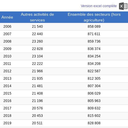
Version excel complète
Autres activités de
Ensemble des secteurs (hors
Année
services
agriculture)
2006
21 540
858 089
2007
22 440
871 611
2008
23 260
859 736
2009
22 828
836 374
2010
23 104
834 254
2011
22 222
834 208
2012
21 966
822 587
2013
21 935
812 305
2014
21 481
807 304
2015
21 408
806 029
2016
21 196
805 963
2017
20 576
809 632
2018
20 453
815 602
2019
20 511
828 808