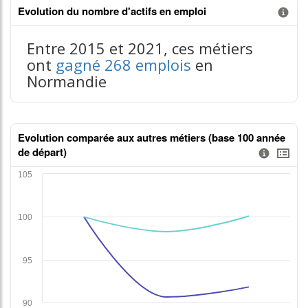
Evolution du nombre d'actifs en emploi
Information donnée n°1
contenus données json n°1
Entre 2015 et 2021, ces métiers
ont
gagné 268 emplois
en
Normandie
Evolution comparée aux autres métiers (base 100 année
de départ)
Information donnée n°2
tableaux excel n°2