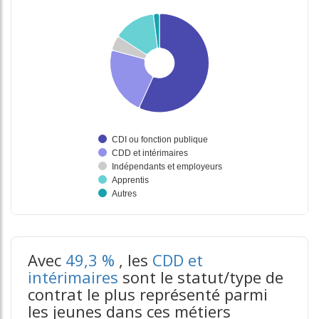
Information donnée n°2
Information donnée n°3
tableaux excel n°3
Avec
49,3 %
, les
CDD et
intérimaires
sont le statut/type de
contrat le plus représenté parmi
les jeunes dans ces métiers