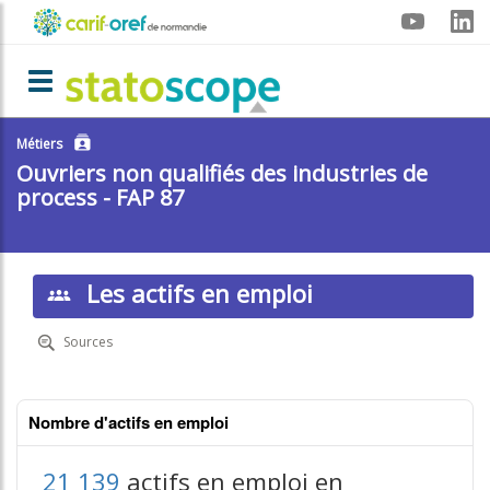
Aller
Menu
au
contenu
carif-
principal
Toggle navigation
oref
Métiers
Ouvriers non qualifiés des industries de
process - FAP 87
Les actifs en emploi
Sources
Nombre d'actifs en emploi
21 139
actifs en emploi en