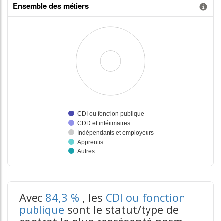
Ensemble des métiers
Information donnée n°2
Information donnée n°3
tableaux excel n°3
Avec
84,3 %
, les
CDI ou fonction
publique
sont le statut/type de
contrat le plus représenté parmi