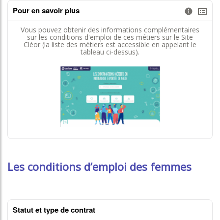
Pour en savoir plus
Information donnée n°2
tableaux excel n°2
Vous pouvez obtenir des informations complémentaires
sur les conditions d'emploi de ces métiers sur le Site
Cléor (la liste des métiers est accessible en appelant le
tableau ci-dessus).
contenus données json n°2
Les conditions d’emploi des femmes
Statut et type de contrat