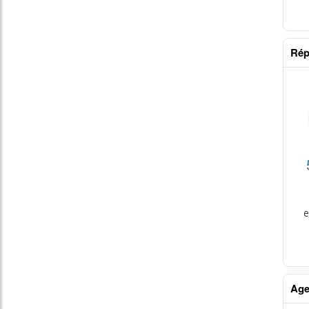
Rép
table
e
Age