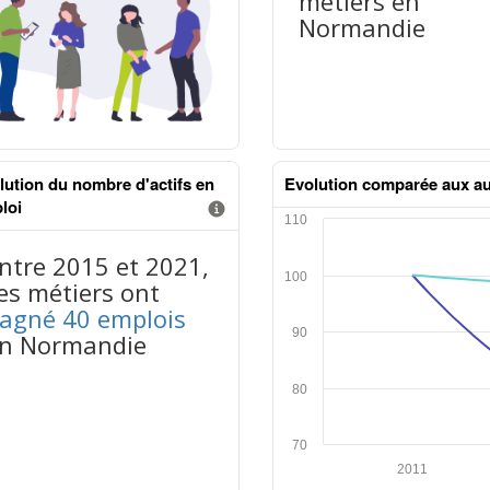
métiers en
Normandie
lution du nombre d'actifs en
Evolution comparée aux au
loi
Information donnée n°2
tableaux excel n°2
mation donnée n°1
nus données json n°1
ntre 2015 et 2021,
es métiers ont
agné 40 emplois
n Normandie