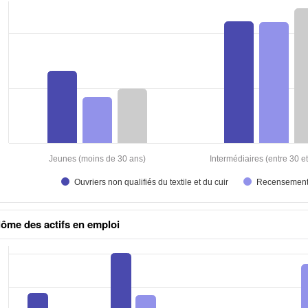
aux excel
lôme des actifs en emploi
aux excel n°1