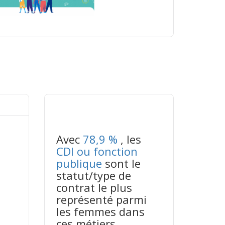
tableaux excel n°3
Avec
78,9 %
, les
CDI ou fonction
publique
sont le
statut/type de
contrat le plus
représenté parmi
les femmes dans
ces métiers