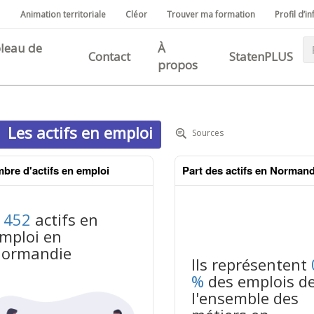
Animation territoriale
Cléor
Trouver ma formation
Profil d’in
cipale
leau de
À
Contact
StatenPLUS
propos
Les actifs en emploi
Sources
bre d'actifs en emploi
Part des actifs en Normand
 452
actifs en
mploi en
ormandie
Ils représentent
%
des emplois d
l'ensemble des