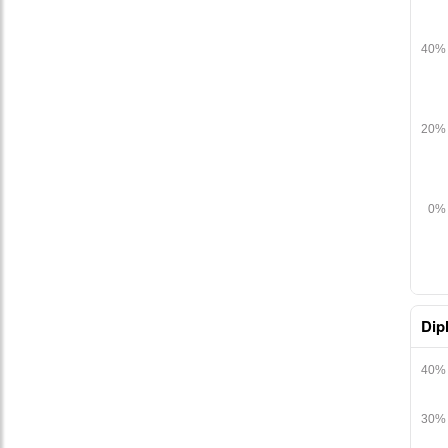
table
Dip
table