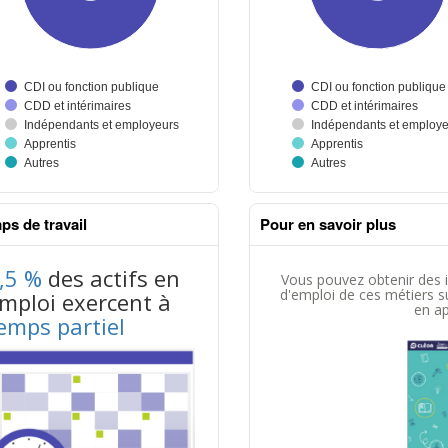
ps de travail
Pour en savoir plus
nus données json n°1
Information donnée n°2
tableaux excel n°2
,5 %
des actifs en
Vous pouvez obtenir des 
d'emploi de ces métiers sur
mploi exercent à
en ap
emps partiel
contenus données json n°2