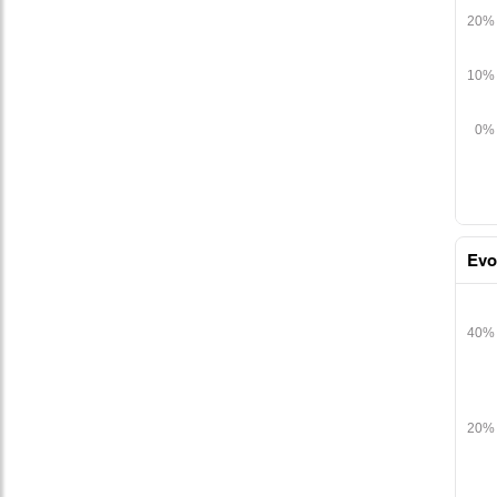
Evo
table