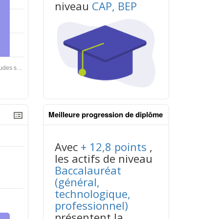
niveau
CAP, BEP
contenus données json n°2
Meilleure progression de diplôme
Avec
+ 12,8 points
,
les actifs de niveau
Baccalauréat
(général,
technologique,
professionnel)
contenus données json n°2
présentent la