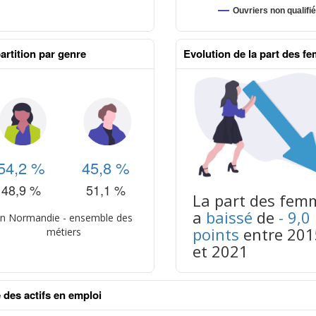
artition par genre
Evolution de la part des f
aux excel n°1
54,2 %
45,8 %
48,9 %
51,1 %
La part des fem
a
baissé
de
- 9,0
n Normandie - ensemble des
points
entre 201
métiers
et 2021
 des actifs en emploi