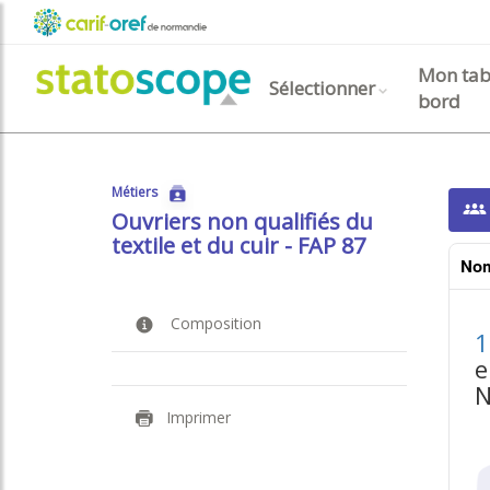
Aller
Menu
au
contenu
Navigation prin
carif-
Mon tab
principal
User
Sélectionner
bord
oref
anonyme
Métiers
Ouvriers non qualifiés du
textile et du cuir - FAP 87
Nom
Composition
1
e
N
Imprimer