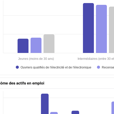
aux excel
lôme des actifs en emploi
aux excel n°1