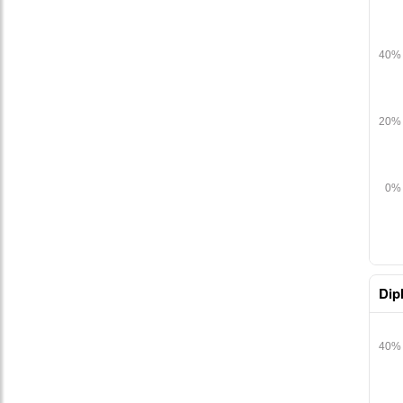
table
Dip
table