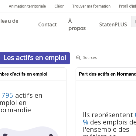
Animation territoriale
Cléor
Trouver ma formation
Profil d’in
cipale
leau de
À
Contact
StatenPLUS
propos
Les actifs en emploi
Sources
bre d'actifs en emploi
Part des actifs en Normand
 795
actifs en
mploi en
ormandie
Ils représentent
%
des emplois d
l'ensemble des