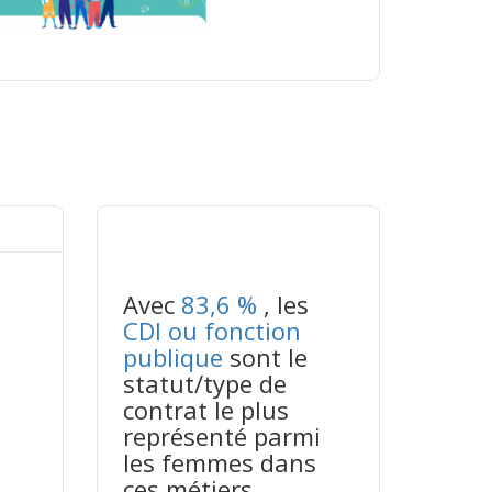
tableaux excel n°3
Avec
83,6 %
, les
CDI ou fonction
publique
sont le
statut/type de
contrat le plus
représenté parmi
les femmes dans
ces métiers