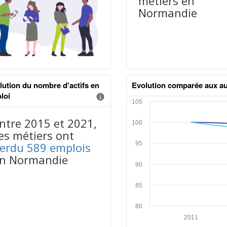
métiers en
Normandie
lution du nombre d'actifs en
Evolution comparée aux au
loi
Information donnée n°2
tableaux excel n°2
mation donnée n°1
nus données json n°1
ntre 2015 et 2021,
es métiers ont
erdu 589 emplois
n Normandie