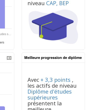
niveau
CAP, BEP
contenus données json n°2
Meilleure progression de diplôme
Avec
+ 3,3 points
,
les actifs de niveau
Diplôme d'études
supérieures
présentent la
contenus données json n°2
meilleure