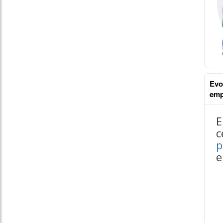
Evo
emp
Infor
conte
E
c
p
e