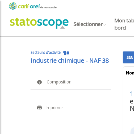
Aller
Menu
au
contenu
Navigation prin
carif-
Mon tab
principal
User
Sélectionner
bord
oref
anonyme
Secteurs d’activité
Industrie chimique - NAF 38
Nom
Composition
1
e
N
Imprimer