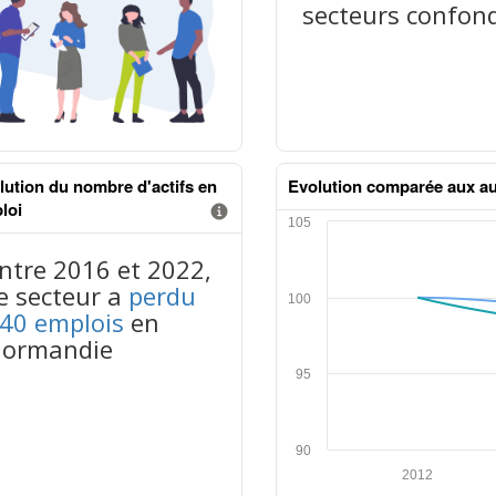
secteurs confon
lution du nombre d'actifs en
Evolution comparée aux au
loi
Information donnée n°2
tableaux excel n°2
mation donnée n°1
nus données json n°1
ntre 2016 et 2022,
e secteur a
perdu
40 emplois
en
ormandie