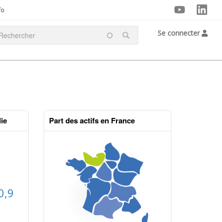
fo
Se connecter
ie
Part des actifs en France
0,9