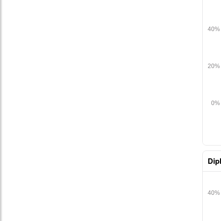
table
Dip
table