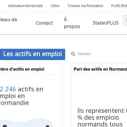
Animation territoriale
Cléor
Trouver ma formation
Profil d’in
cipale
leau de
À
Contact
StatenPLUS
propos
Les actifs en emploi
Sources
bre d'actifs en emploi
Part des actifs en Normand
2 246
actifs en
mploi en
ormandie
Ils representent
%
des emplois
normands tous