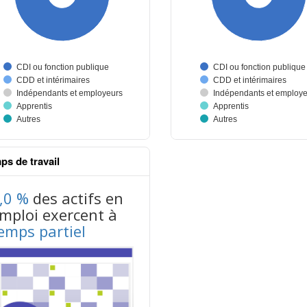
ps de travail
nus données json n°1
,0 %
des actifs en
mploi exercent à
emps partiel