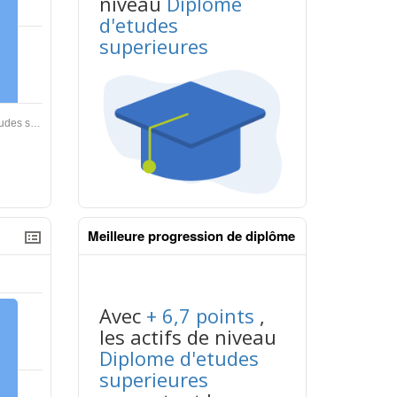
niveau
Diplome
d'etudes
superieures
contenus données json n°2
Meilleure progression de diplôme
Avec
+ 6,7 points
,
les actifs de niveau
Diplome d'etudes
superieures
contenus données json n°2