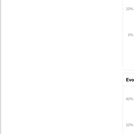
Evo
table