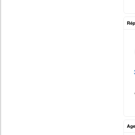
Rép
Age