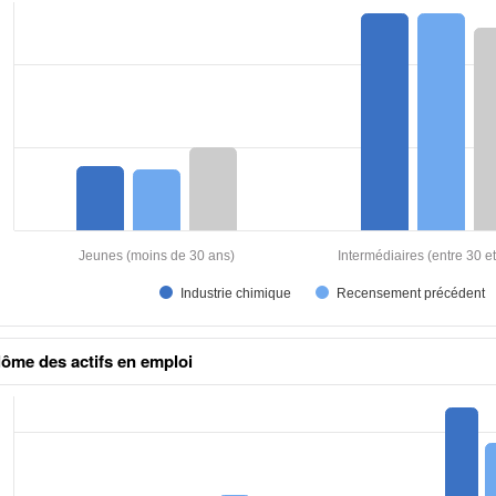
aux excel
lôme des actifs en emploi
aux excel n°1