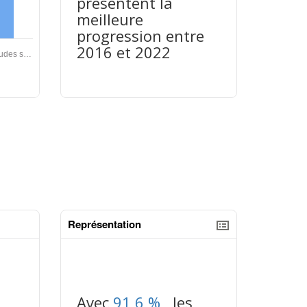
presentent la
meilleure
progression entre
2016 et 2022
Représentation
tableaux excel n°3
Avec
91,6 %
, les