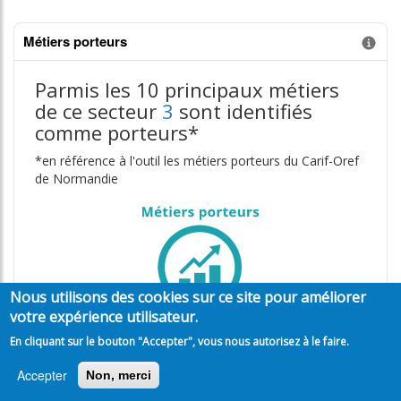
Métiers porteurs
Information donnée n°3
Parmis les 10 principaux métiers
de ce secteur
3
sont identifiés
comme porteurs*
*en référence à l'outil les métiers porteurs du Carif-Oref
de Normandie
Nous utilisons des cookies sur ce site pour améliorer
votre expérience utilisateur.
En cliquant sur le bouton "Accepter", vous nous autorisez à le faire.
Les métiers regroupant le plus grand nombre d'actifs en
emploi
Accepter
Non, merci