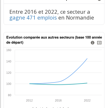
Information donnée n°1
contenus données json n°1
Entre 2016 et 2022, ce secteur a
gagne 471 emplois
en Normandie
Evolution comparée aux autres secteurs (base 100 année
de départ)
Information donnée n°2
tableaux excel n°2