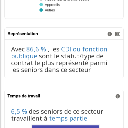
Représentation
Information donnée n°3
tableaux excel n°3
Avec
86,6 %
, les
CDI ou fonction
publique
sont le statut/type de
contrat le plus représenté parmi
les seniors dans ce secteur
Temps de travail
Information donnée n°1
6,5 %
des seniors de ce secteur
travaillent à
temps partiel