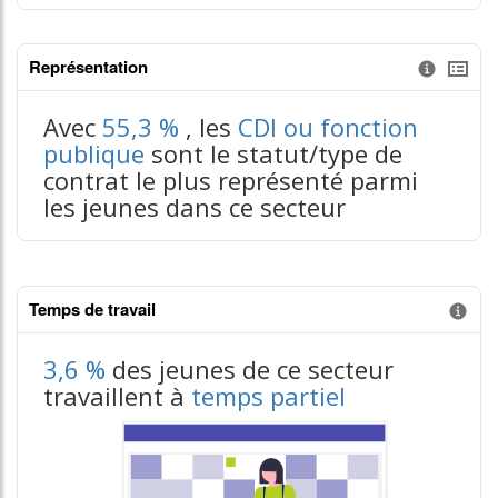
Représentation
Information donnée n°3
tableaux excel n°3
Avec
55,3 %
, les
CDI ou fonction
publique
sont le statut/type de
contrat le plus représenté parmi
les jeunes dans ce secteur
Temps de travail
Information donnée n°1
3,6 %
des jeunes de ce secteur
travaillent à
temps partiel