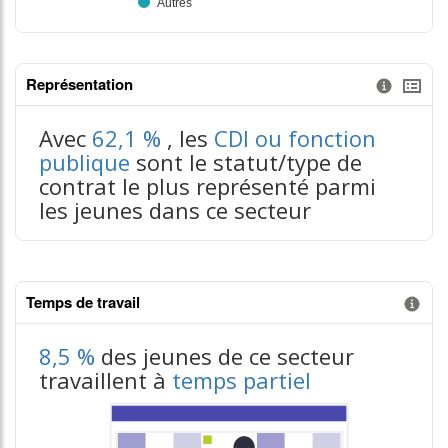
Représentation
Information donnée n°3
tableaux excel n°3
Avec
62,1 %
, les
CDI ou fonction
publique
sont le statut/type de
contrat le plus représenté parmi
les jeunes dans ce secteur
Temps de travail
Information donnée n°1
8,5 %
des jeunes de ce secteur
travaillent à
temps partiel