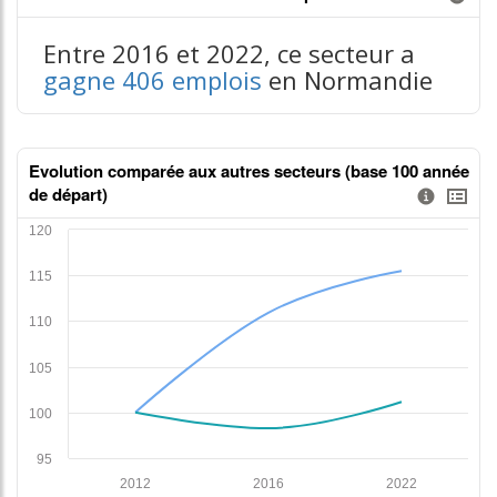
Information donnée n°1
contenus données json n°1
Entre 2016 et 2022, ce secteur a
gagne 406 emplois
en Normandie
Evolution comparée aux autres secteurs (base 100 année
de départ)
Information donnée n°2
tableaux excel n°2