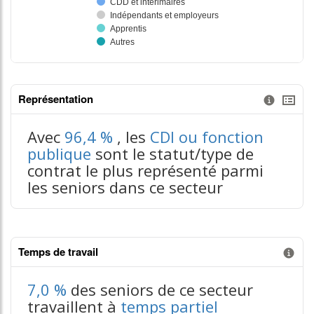
Représentation
Information donnée n°3
tableaux excel n°3
Avec
96,4 %
, les
CDI ou fonction
publique
sont le statut/type de
contrat le plus représenté parmi
les seniors dans ce secteur
Temps de travail
Information donnée n°1
7,0 %
des seniors de ce secteur
travaillent à
temps partiel