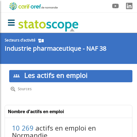
Aller
Menu
au
contenu
carif-
principal
Toggle navigation
oref
Secteurs d’activité
Industrie pharmaceutique - NAF 38
Les actifs en emploi
Sources
Nombre d'actifs en emploi
10 269
actifs en emploi en
Normandie