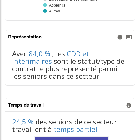
Représentation
Information donnée n°3
tableaux excel n°3
Avec
84,0 %
, les
CDD et
intérimaires
sont le statut/type de
contrat le plus représenté parmi
les seniors dans ce secteur
Temps de travail
Information donnée n°1
24,5 %
des seniors de ce secteur
travaillent à
temps partiel