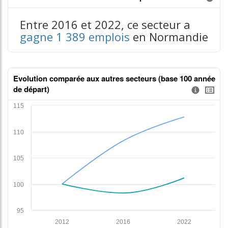
Information donnée n°1
contenus données json n°1
Entre 2016 et 2022, ce secteur a
gagne 1 389 emplois
en Normandie
Evolution comparée aux autres secteurs (base 100 année
de départ)
Information donnée n°2
tableaux excel n°2