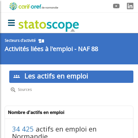
Aller
Menu
au
contenu
carif-
principal
Toggle navigation
oref
Secteurs d’activité
Activités liées à l'emploi - NAF 88
Les actifs en emploi
Sources
Nombre d'actifs en emploi
34 425
actifs en emploi en
Normandie