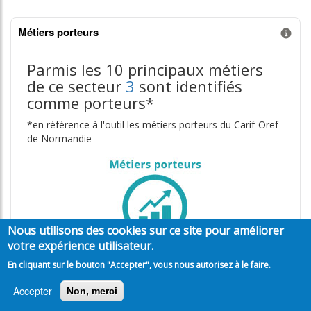
Métiers porteurs
Information donnée n°3
Parmis les 10 principaux métiers
de ce secteur
3
sont identifiés
comme porteurs*
*en référence à l'outil les métiers porteurs du Carif-Oref
de Normandie
Nous utilisons des cookies sur ce site pour améliorer
votre expérience utilisateur.
En cliquant sur le bouton "Accepter", vous nous autorisez à le faire.
Les métiers regroupant le plus grand nombre d'actifs en
emploi
Accepter
Non, merci