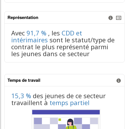
Représentation
Information donnée n°3
tableaux excel n°3
Avec
91,7 %
, les
CDD et
intérimaires
sont le statut/type de
contrat le plus représenté parmi
les jeunes dans ce secteur
Temps de travail
Information donnée n°1
15,3 %
des jeunes de ce secteur
travaillent à
temps partiel