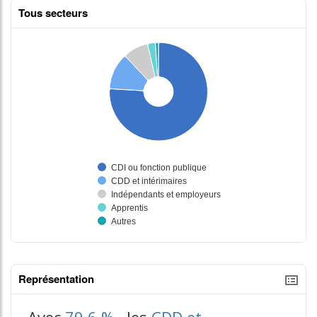
Tous secteurs
Représentation
tableaux excel n°3
Avec
79,6 %
, les
CDD et